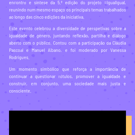
encontro e síntese da 5.ª edição do projeto =IgualIgual,
reunindo num mesmo espaço os principais temas trabalhados
ao longo das cinco edições da iniciativa.
Este evento celebrou a diversidade de perspetivas sobre a
igualdade de género, juntando reflexão, partilha e diálogo
aberto com o público. Contou com a participação da Cláudia
Pascoal e Manuel Albano, e foi moderado por Vanessa
Rodrigues.
Um momento simbólico que reforça a importância de
continuar a questionar rótulos, promover a igualdade e
construir, em conjunto, uma sociedade mais justa e
consciente.