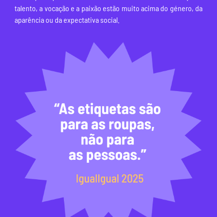
talento, a vocação e a paixão estão muito acima do género, da
aparência ou da expectativa social.