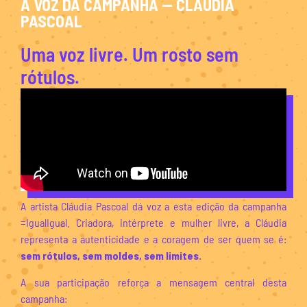
A VOZ DA CAMPANHA — CLÁUDIA
PASCOAL
Uma voz livre. Um rosto sem
rótulos.
A artista Cláudia Pascoal dá voz a esta edição da campanha
=IgualIgual. Criadora, intérprete e mulher livre, a Cláudia
representa a autenticidade e a coragem de ser quem se é:
sem rótulos, sem moldes, sem limites.
A sua participação reforça a mensagem central desta
campanha: