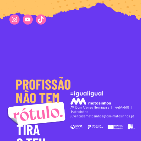
AV. Dom Afonso Henriques | 4454-510 |
Matosinhos
juventudematosinhos@cm-matosinhos.pt